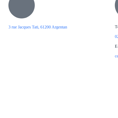
T
3 rue Jacques Tati, 61200 Argentan
0
E
c